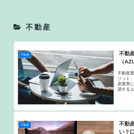
不動産
不動
不動産
（AZ
不動産
リット
産業界
望する
不動
不動産
い？