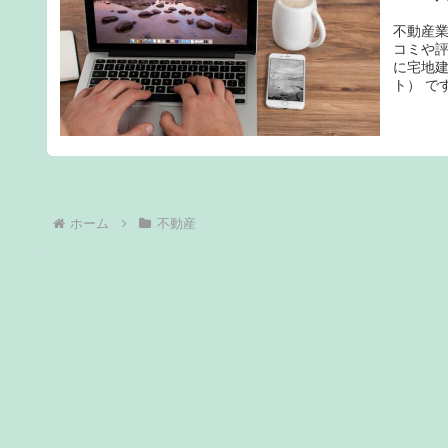
不動産業
コミや評
に宅地
ト） で
削・面接
ホーム
不動産