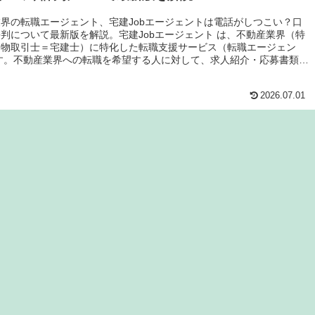
界の転職エージェント、宅建Jobエージェントは電話がしつこい？口
判について最新版を解説。宅建Jobエージェント は、不動産業界（特
建物取引士＝宅建士）に特化した転職支援サービス（転職エージェン
す。不動産業界への転職を希望する人に対して、求人紹介・応募書類添
対策・入社後フォローまで一貫した支援 を提供します。
2026.07.01