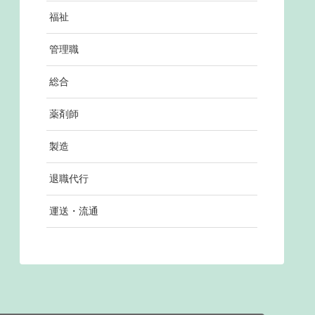
福祉
管理職
総合
薬剤師
製造
退職代行
運送・流通