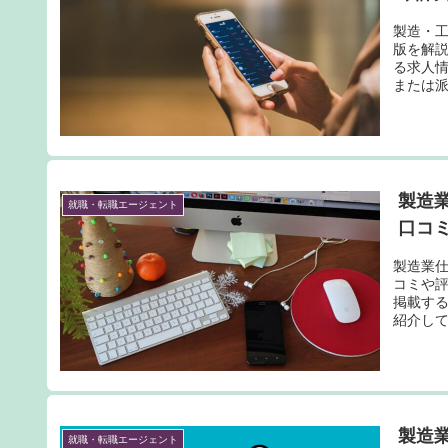
製造・
版を解
る求人
または
製造
就職・転職エージェント
口コ
製造業
コミや
掲載す
紹介し
製造
就職・転職エージェント