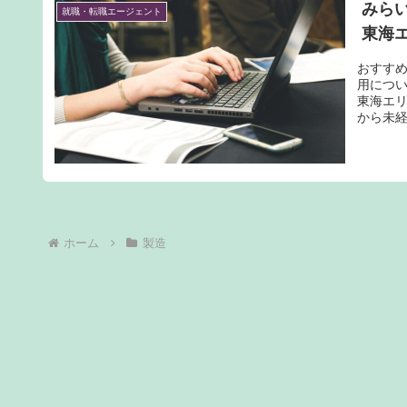
みら
就職・転職エージェント
東海
おすす
用につ
東海エ
から未
らえま
ホーム
製造