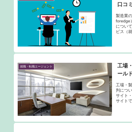
口コ
製造業
fore
につい
ビス（
イトや
するサ
工場
就職・転職エージェント
ール
工場・
判につい
サイト
サイトで
ク と関