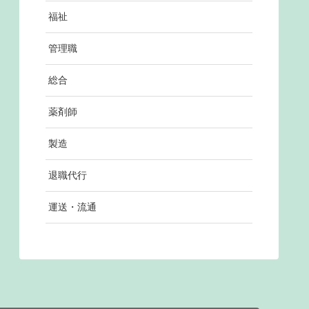
福祉
管理職
総合
薬剤師
製造
退職代行
運送・流通