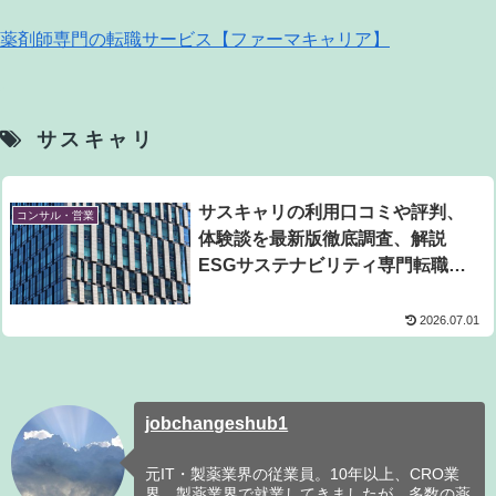
薬剤師専門の転職サービス【ファーマキャリア】
サスキャリ
サスキャリの利用口コミや評判、
コンサル・営業
体験談を最新版徹底調査、解説
ESGサステナビリティ専門転職エ
ージェント
2026.07.01
jobchangeshub1
元IT・製薬業界の従業員。10年以上、CRO業
界、製薬業界で就業してきましたが、多数の薬