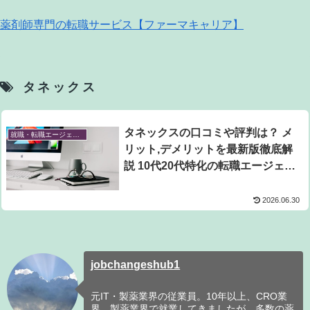
薬剤師専門の転職サービス【ファーマキャリア】
タネックス
タネックスの口コミや評判は？ メ
就職・転職エージェント
リット,デメリットを最新版徹底解
説 10代20代特化の転職エージェン
ト
2026.06.30
jobchangeshub1
元IT・製薬業界の従業員。10年以上、CRO業
界、製薬業界で就業してきましたが、多数の薬