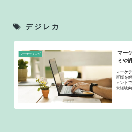
デジレカ
マー
マーケティング
ミや
マーケ
新版を解
ェントで
未経験