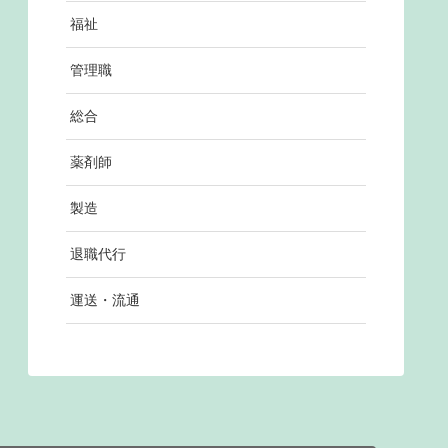
福祉
管理職
総合
薬剤師
製造
退職代行
運送・流通