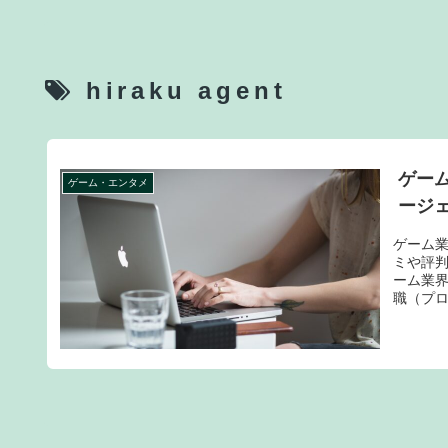
hiraku agent
ゲーム
ゲーム・エンタメ
ージ
ゲーム業
ミや評判
ーム業
職（プ
ビスで