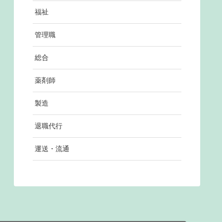
福祉
管理職
総合
薬剤師
製造
退職代行
運送・流通