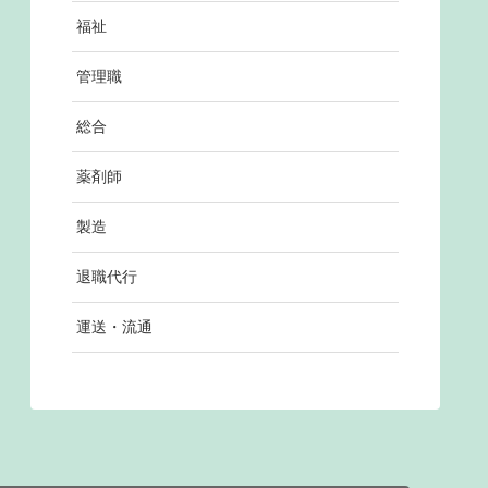
福祉
管理職
総合
薬剤師
製造
退職代行
運送・流通