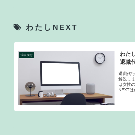
わたしNEXT
わたし
退職代行
退職
退職代行
解説し
は女性
NEXT
です。