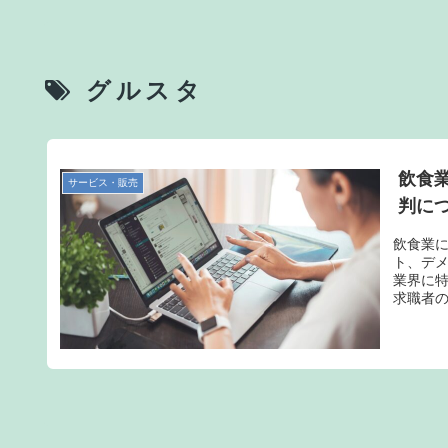
グルスタ
飲食
サービス・販売
判に
飲食業
ト、デメ
業界に
求職者