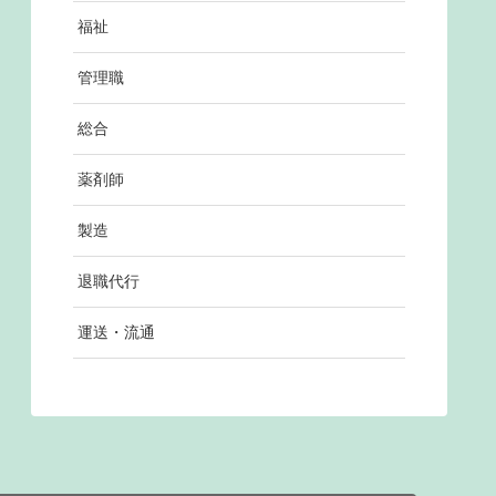
福祉
管理職
総合
薬剤師
製造
退職代行
運送・流通