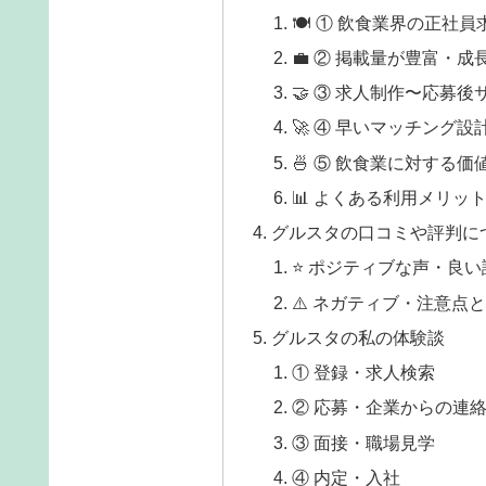
🍽️ ① 飲食業界の正社
💼 ② 掲載量が豊富・成
🤝 ③ 求人制作〜応募
🚀 ④ 早いマッチング設
🍜 ⑤ 飲食業に対する
📊 よくある利用メリッ
グルスタの口コミや評判に
⭐️ ポジティブな声・良
⚠️ ネガティブ・注意点
グルスタの私の体験談
① 登録・求人検索
② 応募・企業からの連
③ 面接・職場見学
④ 内定・入社