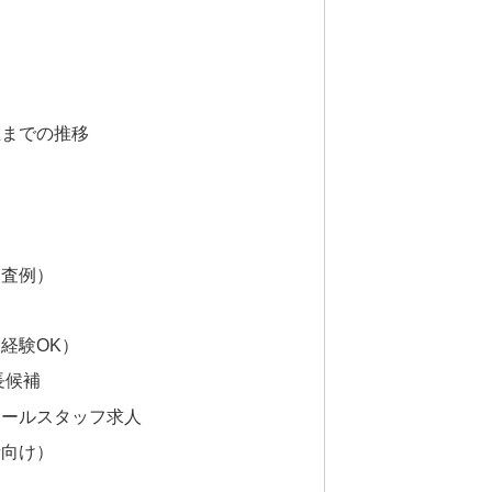
在までの推移
調査例）
経験OK）
長候補
ホールスタッフ求人
者向け）