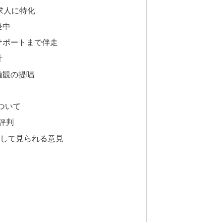
員求人に特化
長中
後サポートまで伴走
計
価値観の提唱
ト
ついて
い評判
として見られる意見
絡