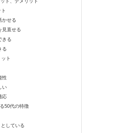
リット、デメリット
ット
活かせる
向を見直せる
できる
きる
リット
能性
しい
適応
る50代の特徴
うとしている