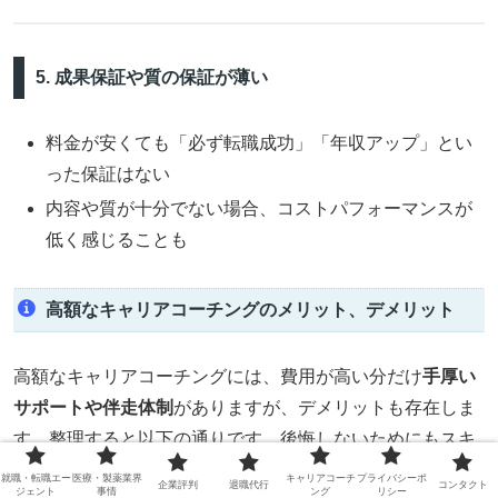
5. 成果保証や質の保証が薄い
料金が安くても「必ず転職成功」「年収アップ」とい
った保証はない
内容や質が十分でない場合、コストパフォーマンスが
低く感じることも
高額なキャリアコーチングのメリット、デメリット
高額なキャリアコーチングには、費用が高い分だけ
手厚い
サポートや伴走体制
がありますが、デメリットも存在しま
す。整理すると以下の通りです。後悔しないためにもスキ
ルアップやレベルを上げることができる制度か見てくださ
就職・転職エー
医療・製薬業界
キャリアコーチ
プライバシーポ
企業評判
退職代行
コンタクト
ジェント
事情
ング
リシー