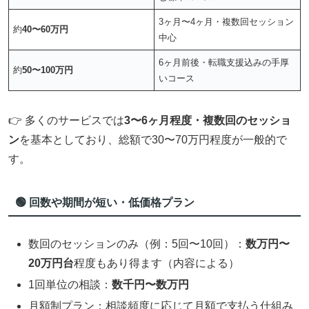
3ヶ月〜4ヶ月・複数回セッション
約
40〜60万円
中心
6ヶ月前後・転職支援込みの手厚
約
50〜100万円
いコース
👉 多くのサービスでは
3〜6ヶ月程度・複数回のセッショ
ン
を基本としており、総額で30〜70万円程度が一般的で
す。
🟢 回数や期間が短い・低価格プラン
数回のセッションのみ（例：5回〜10回）：
数万円〜
20万円台
程度もあり得ます（内容による）
1回単位の相談：
数千円〜数万円
月額制プラン：相談頻度に応じて月額で支払う仕組み