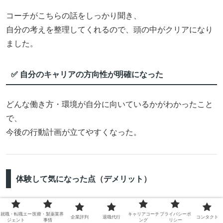
コーチがこちらの話をしっかり聞き、
自分の考えを整理してくれるので、頭の中がクリアになり
ました。
✅ 自分のキャリアの方向性が明確になった
どんな働き方・環境が自分に向いているかがわかったこと
で、
今後の行動計画が立てやすくなった。
体験して気になった点（デメリット）
⚠️ 有料セッションが必要
就職・転職エー
医療・製薬業界
キャリアコーチ
プライバシーポ
企業評判
退職代行
コンタクト
ジェント
事情
ング
リシー