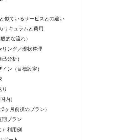
と似ているサービスとの違い
カリキュラムと費用
一般的な流れ）
ウンセリング／現状整理
（自己分析）
アデザイン（目標設定）
成
返り
本国内）
的な3ヶ月前後のプラン）
短期プラン
な）利用例
サポート