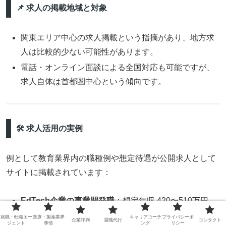
📌 求人の掲載地域と対象
関東エリア中心の求人掲載という指摘があり、地方求
人は比較的少ない可能性があります。
電話・オンライン面談による全国対応も可能ですが、
求人自体は首都圏中心という傾向です。
🛠 求人活用の実例
例として教育業界内の職種例や想定待遇が公開求人として
サイトに掲載されています：
EdTech企業の事業開発職
：想定年収 420〜510万円
学校法人の総合職
：想定年収 450〜700万円
就職・転職エー
医療・製薬業界
キャリアコーチ
プライバシーポ
企業評判
退職代行
コンタクト
ジェント
事情
ング
リシー