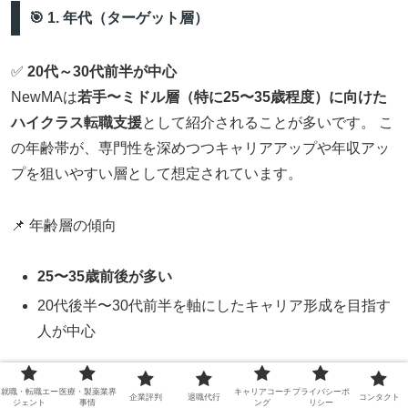
🎯 1. 年代（ターゲット層）
✅
20代～30代前半が中心
NewMAは
若手〜ミドル層（特に25〜35歳程度）に向けた
ハイクラス転職支援
として紹介されることが多いです。 こ
の年齢帯が、専門性を深めつつキャリアアップや年収アッ
プを狙いやすい層として想定されています。
📌 年齢層の傾向
25〜35歳前後が多い
20代後半〜30代前半を軸にしたキャリア形成を目指す
人が中心
💼 2. 経験・職歴
就職・転職エー
医療・製薬業界
キャリアコーチ
プライバシーポ
企業評判
退職代行
コンタクト
ジェント
事情
ング
リシー