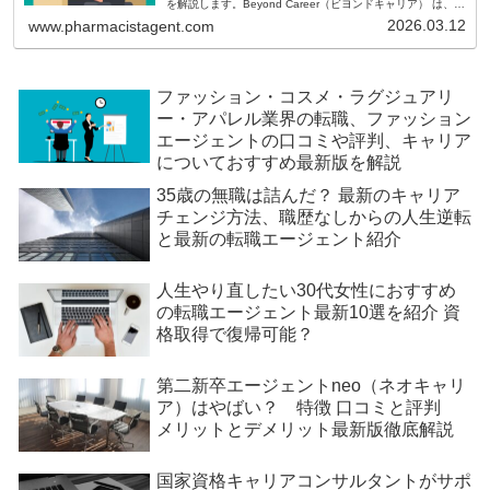
を解説します。Beyond Career（ビヨンドキャリア） は、
国内で展開されている IT・デジタル領域に強いハイクラス転
2026.03.12
www.pharmacistagent.com
職エージェント（人材紹介サービス） です。経験者向け・年
収アップ志向の転職に特化しており、単なる求人紹介ではな
く、 中長期的なキャリア設計（伴走型支援） を重視してい
ます
ファッション・コスメ・ラグジュアリ
ー・アパレル業界の転職、ファッション
エージェントの口コミや評判、キャリア
についておすすめ最新版を解説
35歳の無職は詰んだ？ 最新のキャリア
チェンジ方法、職歴なしからの人生逆転
と最新の転職エージェント紹介
人生やり直したい30代女性におすすめ
の転職エージェント最新10選を紹介 資
格取得で復帰可能？
第二新卒エージェントneo（ネオキャリ
ア）はやばい？ 特徴 口コミと評判
メリットとデメリット最新版徹底解説
国家資格キャリアコンサルタントがサポ