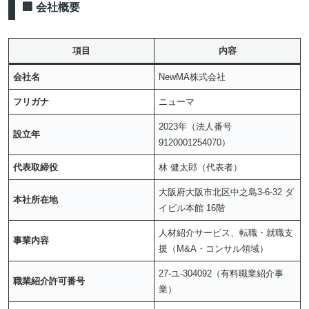
🏢 会社概要
項目
内容
会社名
NewMA株式会社
フリガナ
ニューマ
2023年（法人番号
設立年
9120001254070）
代表取締役
林 健太郎（代表者）
大阪府大阪市北区中之島3-6-32 ダ
本社所在地
イビル本館 16階
人材紹介サービス、転職・就職支
事業内容
援（M&A・コンサル領域）
27-ユ-304092（有料職業紹介事
職業紹介許可番号
業）