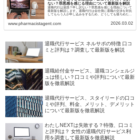
ない？罪悪感を感じる理由について最新版を解説
退職代行は迷惑？申し訳ない？罪悪感を感じる理由について
最新版を解説します。退職代行は会社側に退職の交渉を対抗
してもらう人が申し込みをするため、どうしても後ろめたさ
があると言う一面があります。
2026.03.02
www.pharmacistagent.com
退職代行サービス ネルサポの特徴 口コ
ミと評判は？調査して最新版を解説
退職給付金サービス、退職コンシェルジ
ュは怪しい？口コミや評判について最新
版を徹底解説
退職代行サービス、スタイリードの口コ
ミや評判、料金、メリット、デメリット
について最新版を徹底解説
わたしNEXTは失敗する？特徴、口コミ
と評判は？ 女性の退職代行サービス利
用を調査して最新版を徹底解説