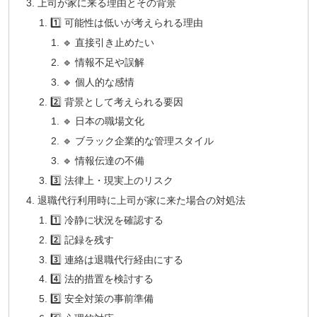
上司が家に来る理由とその背景
1️⃣ 可能性は低いが考えられる理由
🔹 直接引き止めたい
🔹 情報不足や誤解
🔹 個人的な感情
2️⃣ 背景として考えられる要因
🔹 日本の職場文化
🔹 ブラック企業的な管理スタイル
🔹 情報伝達の不備
3️⃣ 法律上・現実上のリスク
退職代行利用時に上司が家に来た場合の対処法
1️⃣ 冷静に状況を確認する
2️⃣ 記録を残す
3️⃣ 連絡は退職代行経由にする
4️⃣ 法的措置を検討する
5️⃣ 安全対策の事前準備