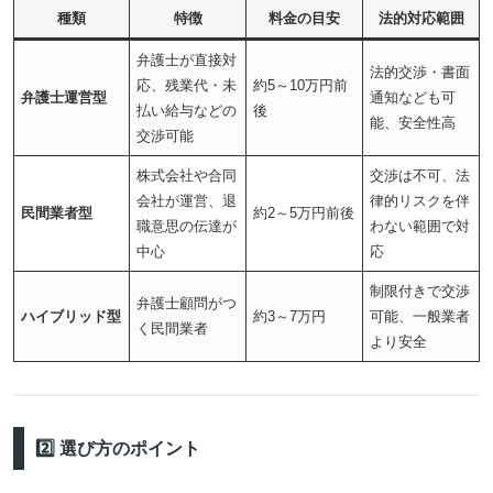
種類
特徴
料金の目安
法的対応範囲
弁護士が直接対
法的交渉・書面
応、残業代・未
約5～10万円前
弁護士運営型
通知なども可
払い給与などの
後
能、安全性高
交渉可能
株式会社や合同
交渉は不可、法
会社が運営、退
律的リスクを伴
民間業者型
約2～5万円前後
職意思の伝達が
わない範囲で対
中心
応
制限付きで交渉
弁護士顧問がつ
ハイブリッド型
約3～7万円
可能、一般業者
く民間業者
より安全
2️⃣ 選び方のポイント