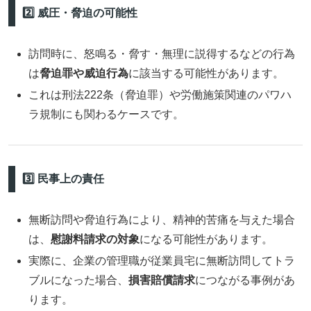
2️⃣ 威圧・脅迫の可能性
訪問時に、怒鳴る・脅す・無理に説得するなどの行為
は
脅迫罪や威迫行為
に該当する可能性があります。
これは刑法222条（脅迫罪）や労働施策関連のパワハ
ラ規制にも関わるケースです。
3️⃣ 民事上の責任
無断訪問や脅迫行為により、精神的苦痛を与えた場合
は、
慰謝料請求の対象
になる可能性があります。
実際に、企業の管理職が従業員宅に無断訪問してトラ
ブルになった場合、
損害賠償請求
につながる事例があ
ります。