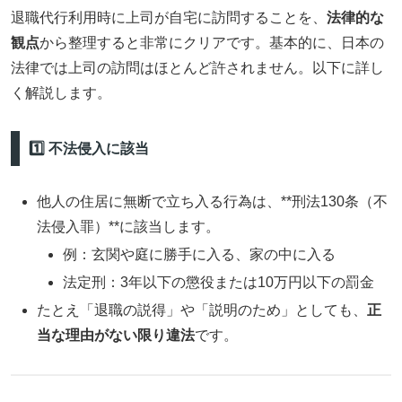
退職代行利用時に上司が自宅に訪問することを、
法律的な
観点
から整理すると非常にクリアです。基本的に、日本の
法律では上司の訪問はほとんど許されません。以下に詳し
く解説します。
1️⃣ 不法侵入に該当
他人の住居に無断で立ち入る行為は、**刑法130条（不
法侵入罪）**に該当します。
例：玄関や庭に勝手に入る、家の中に入る
法定刑：3年以下の懲役または10万円以下の罰金
たとえ「退職の説得」や「説明のため」としても、
正
当な理由がない限り違法
です。