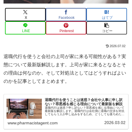
X
Facebook
はてブ
LINE
Pinterest
コピー
2026.07.02
退職代行を使うと会社の上司が家に来る可能性がある？実
態について最新版解説します。上司が家に来るとなるとそ
の理由は何なのか。そして対処法としてはどうすればよい
のかを記事としてまとめます。
退職代行を使うことは迷惑？会社や人事に申し訳
ない？罪悪感を感じる理由について最新版を解説
退職代行は迷惑？申し訳ない？罪悪感を感じる理由について
最新版を解説します。退職代行は会社側に退職の交渉を対抗
してもらう人が申し込みをするため、どうしても後ろめたさ
があると言う一面があります。
2026.03.02
www.pharmacistagent.com