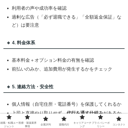
利用者の声や成功率を確認
過剰な広告（「必ず退職できる」「全額返金保証」な
ど）は要注意
🔹 4. 料金体系
基本料金＋オプション料金の有無を確認
前払いのみか、追加費用が発生するかをチェック
🔹 5. 連絡方法・安全性
個人情報（自宅住所・電話番号）を保護してくれるか
上司と直接やり取りせず、
代行を通す仕組み
があるか
就職・転職エー
医療・製薬業界
キャリアコーチ
プライバシーポ
企業評判
退職代行
コンタクト
ジェント
事情
ング
リシー