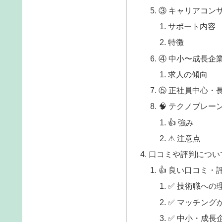
③ キャリアコン
サポート内容
特徴
④ 中小〜成長企
求人の傾向
⑤ 正社員中心・
🧠 テクノブレ
👍 強み
⚠ 注意点
口コミや評判につい
👍 良い口コミ・
✅ 技術職への
✅ マッチング
✅ 中小・成長