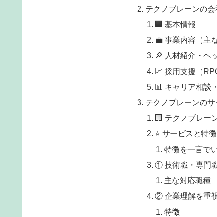
テクノブレーンの会
🏢 基本情報
💼 事業内容（主
🔎 人材紹介・
📈 採用支援（RP
📊 キャリア相談
テクノブレーンのサ
🏢 テクノブレー
⭐ サービスと特
特徴を一言で
① 技術職・専門
主な対応職種
② 企業理解を重
特徴