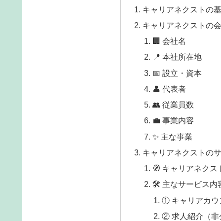
キャリアネクストの
キャリアネクストの
🏢 会社名
📍 本社所在地
📅 設立・資本
👤 代表者
👥 従業員数
💼 事業内容
✨ 主な事業
キャリアネクストの
🧭 キャリアネク
🛠️ 主なサービス内
① キャリアカ
② 求人紹介（