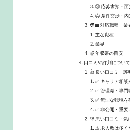
③ 応募書類・
④ 条件交渉・
🧑‍💼 対応職種・
主な職種
業界
💰 年収帯の目安
口コミや評判につい
👍 良い口コミ・評
✅ キャリア相
✅ 管理職・専
✅ 無理な転職
✅ 非公開・重
👎 悪い口コミ・
⚠ 求人数は多く