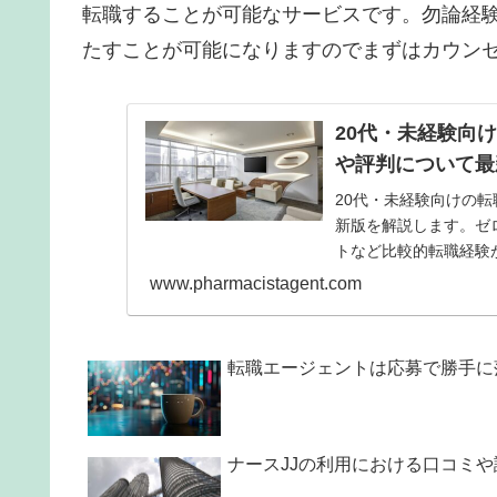
転職することが可能なサービスです。勿論経
たすことが可能になりますのでまずはカウン
20代・未経験向
や評判について最
20代・未経験向けの
新版を解説します。ゼ
トなど比較的転職経験
ビス）です。 利用者
www.pharmacistagent.com
を特徴としており、求
転職エージェントは応募で勝手に
ナースJJの利用における口コミ