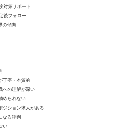
面接対策サポート
内定後フォロー
業界の傾向
て
判
談が丁寧・本質的
門職への理解が深い
を勧められない
要ポジション求人がある
気になる評判
ない