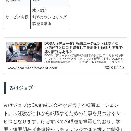
求人紹介
サービス内容
無料カウンセリング
職歴書添削
DODA（デューダ）転職エージェントは使えな
い？評判と口コミ調査して最新版を解説 リアルで
悪い評判はある？
DODA（デューダ）の実際の利用者の評判と口コミを本記事
としてメリットやデメリットについて解説します。DODAで
は薬剤師の転職も扱っているため、多くの薬局、ドラッグス
トア、そして病院の求人を取り扱っているだけでなく、一般
2023.04.13
www.pharmacistagent.com
企業も多いため、製薬業界への転職も狙うことが可能になっ
ています。
みけジョブ
みけジョブはOwen株式会社が運営する転職エージェン
ト。未経験がこれから転職するための仕事を見つけるサー
ビスとなります。ほぼすべての職種を網羅しており、学
歴・経歴問わず未経験からチャレンジできる求人に特化し