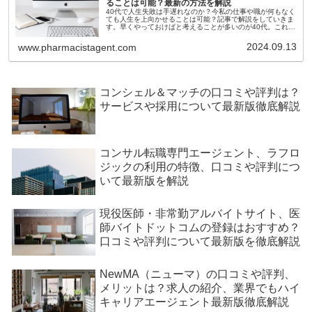
ることは可能？最新の方法を解説
40代で人生失敗は手遅れなのか？今私の仕事や職が何もなく
ても人生を上向かせることは可能？記事で解説をしていきま
す。早くやっておけばと考えることが多いのが40代。これか
らの人生、どうなるんだろうか？そんな悩みを抱えている方
は多いのではないでしょうか？これから人生の立て直しにつ
2024.09.13
www.pharmacistagent.com
いて解説します。
コンシェル＆マッチの口コミや評判は？
サービスや採用について最新版徹底解説
コンサル転職専門エージェント、ラフロ
ジックの利用の特徴、口コミや評判につ
いて最新版を解説
現役医師・非常勤アルバイトサイト、医
師バイトドットコムの登録はおすすめ？
口コミや評判について最新版を徹底解説
NewMA（ニューマ）の口コミや評判、
メリットは？求人の紹介、業界でもハイ
キャリアエージェント最新版徹底解説