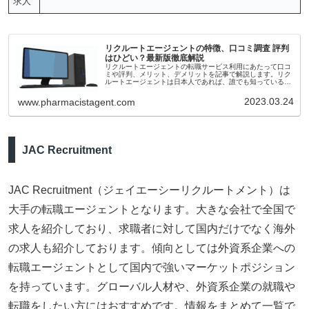
求人
リクルートエージェントの特徴、口コミ調査 評判
はひどい？最新版徹底解説
リクルートエージェントの転職サービス利用にあたって口コ
ミや評判、メリット、デメリットを記事で解説します。リク
ルートエージェントは日本人であれば、誰でも知っているの
ではないでしょうか？リクルートエージェントは日本最大の
転職エージェントであり、求人数も日本で最大級。さらには
2023.03.24
www.pharmacistagent.com
薬剤師の求人も多数取り扱っているため、転職を考えている
方は絶対に利用することを強くお勧めしたいと思います。
JAC Recruitment
JAC Recruitment（ジェイエーシーリクルートメント）は
大手の転職エージェントとなります。大きな会社で全国で
求人を紹介しており、求職者に対して国内だけでなく海外
の求人も紹介しております。傾向としては外資系企業への
転職エージェントとして国内で強いマーケットポジション
を持っています。グローバル人材や、外資系企業の就職や
転職をしたい方にはおすすめです。情報をまとめて一覧で