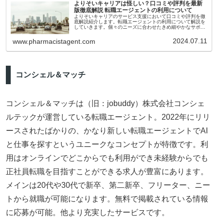
よりそいキャリアは怪しい？口コミや評判を最新
版徹底解説 転職エージェントの利用について
よりそいキャリアのサービス支援において口コミや評判を徹
底解説紹介します。転職エージェントの利用について解説を
していきます。個々のニーズに合わせたきめ細やかなサポー
トをすることで有名なエージェントで、非常に色々な業界に
も特化しているエージェントですので多くの方に利用をおす
2024.07.11
www.pharmacistagent.com
すめします。
コンシェル＆マッチ
コンシェル＆マッチは（旧：jobuddy）株式会社コンシェ
ルテックが運営している転職エージェント。2022年にリリ
ースされたばかりの、かなり新しい転職エージェントでAI
と仕事を探すというユニークなコンセプトが特徴です。利
用はオンラインでどこからでも利用ができ未経験からでも
正社員転職を目指すことができる求人が豊富にあります。
メインは20代や30代で新卒、第二新卒、フリーター、ニー
トから就職が可能になります。無料で掲載されている情報
に応募が可能。他より充実したサービスです。