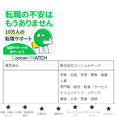
運営会社
株式会社コンシェルテック
営業・企画・管理・事務・秘書・
人事
専門職・販売・飲食・サービス
クリエイティブ・メディア
建築・土木・警備・清掃
技術（IT・ソフトウェア・ネット
職種
ワーク）・エンジニア
就職・転職エー
医療・製薬業界
キャリアコーチ
プライバシーポ
企業評判
退職代行
コンタクト
ジェント
事情
ング
リシー
製造・技術（電気・電子・機械）