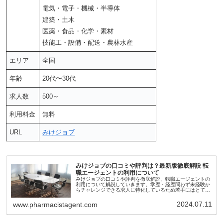
電気・電子・機械・半導体
建築・土木
医薬・食品・化学・素材
技能工・設備・配送・農林水産
エリア
全国
年齢
20代〜30代
求人数
500～
利用料金
無料
URL
みけジョブ
みけジョブの口コミや評判は？最新版徹底解説 転
職エージェントの利用について
みけジョブの口コミや評判を徹底解説、転職エージェントの
利用について解説していきます。学歴・経歴問わず未経験か
らチャレンジできる求人に特化しているため若手にはとても
おすすめの転職サービス。キャリアアドバイザーへの相談が
可能で入社後研修などが充実している企業が豊富にありま
2024.07.11
www.pharmacistagent.com
す。