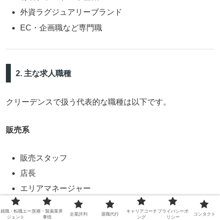
外資ラグジュアリーブランド
EC・企画職など専門職
2. 主な求人職種
クリーデンスで扱う代表的な職種は以下です。
販売系
販売スタッフ
店長
エリアマネージャー
就職・転職エー
医療・製薬業界
キャリアコーチ
プライバシーポ
企業評判
退職代行
コンタクト
本社系
ジェント
事情
ング
リシー