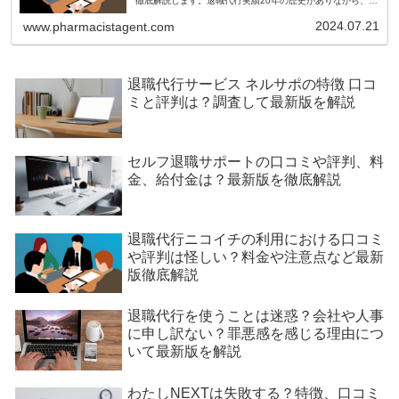
徹底解説します。退職代行実績20年の歴史がありながら、退
職代行成功率100%を維持している実績豊富な業者となりま
すので、絶対に退職を成功させたい方にはとてもおすすめに
2024.07.21
www.pharmacistagent.com
なります。
退職代行サービス ネルサポの特徴 口コ
ミと評判は？調査して最新版を解説
セルフ退職サポートの口コミや評判、料
金、給付金は？最新版を徹底解説
退職代行ニコイチの利用における口コミ
や評判は怪しい？料金や注意点など最新
版徹底解説
退職代行を使うことは迷惑？会社や人事
に申し訳ない？罪悪感を感じる理由につ
いて最新版を解説
わたしNEXTは失敗する？特徴、口コミ