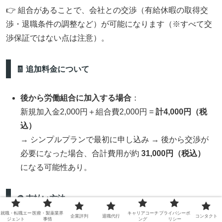
👉 組合があることで、会社との交渉（有給休暇の取得交
渉・退職条件の調整など）が可能になります（※すべて交
渉保証ではない点は注意）。
🧾 追加料金について
後から労働組合に加入する場合
：
新規加入金2,000円＋組合費2,000円 =
計4,000円（税
込）
→ シンプルプランで最初に申し込み → 後から交渉が
必要になった場合、合計費用が約
31,000円（税込）
になる可能性あり。
🪙 支払い方法
就職・転職エー
医療・製薬業界
キャリアコーチ
プライバシーポ
企業評判
退職代行
コンタクト
ジェント
事情
ング
リシー