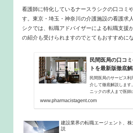
看護師に特化しているナースラシクの口コミ
す。東京・埼玉・神奈川の介護施設の看護求
シクでは、転職アドバイザーによる転職支援
の紹介も受けられますのでとてもおすすめに
民間医局の口コミ
トを最新版徹底解
民間医局のサービス利
介して徹底解説します
ニックの求人まで医師
総数がおよそ3万件と
www.pharmacistagent.com
を検討してみてはいか
建設業界の転職エージェント、株
説