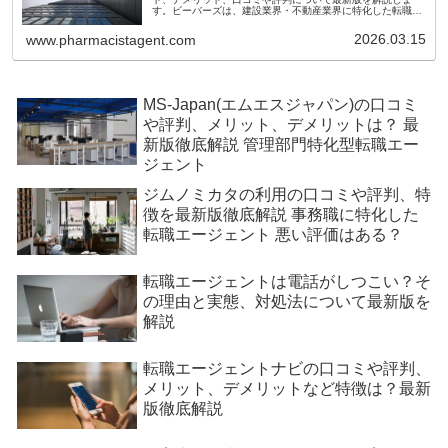
す。ビーバーズは、建設業界・不動産業界に特化した転職エ
ージェント／人材紹介会社です。求職者（転職希望者）と企
業をマッチングするだけでなく、働き方やキャリア設計の相
2026.03.15
www.pharmacistagent.com
談まで一貫してサポートします。
MS-Japan(エムエスジャパン)の口コミ
や評判、メリット、デメリットは？ 最
新版徹底解説 管理部門特化型転職エー
ジェント
ジムノミカタの利用の口コミや評判、特
徴を最新版徹底解説 事務職に特化した
転職エージェント 悪い評価はある？
転職エージェントは電話がしつこい？そ
の理由と実態、対処法について最新版を
解説
転職エージェントナビの口コミや評判、
メリット、デメリットなど特徴は？最新
版徹底解説