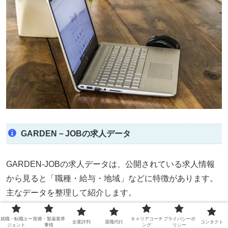
GARDEN－JOBの求人データ
GARDEN-JOBの求人データは、公開されている求人情報
から見ると「職種・給与・地域」などに特徴があります。
主なデータを整理して紹介します。
就職・転職エー
医療・製薬業界
キャリアコーチ
プライバシーポ
企業評判
退職代行
コンタクト
1. 主な職種
ジェント
事情
ング
リシー