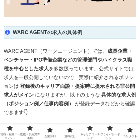
WARC AGENTの求人の具体例
WARC AGENT（ワークエージェント）では、
成長企業・
ベンチャー・IPO準備企業などの管理部門やハイクラス職
種を中心とした求人
を多数扱っています。公式サイトでは
求人を一般公開していないので、実際に紹介されるポジシ
ョンは
登録後のキャリア面談・提案時に提示される非公開
求人がメイン
になりますが、以下のような
具体的な求人例
（ポジション例／仕事内容例）
が登録データなどから確認
できます👇
📌 ① 財務（ミドル〜シニア）
就職・転職エー
医療・製薬業界
キャリアコーチ
プライバシーポ
企業評判
退職代行
コンタクト
ジェント
事情
ング
リシー