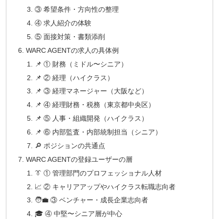
③ 希望条件・方向性の整理
④ 求人紹介の体験
⑤ 面接対策・書類添削
WARC AGENTの求人の具体例
📌 ① 財務（ミドル〜シニア）
📌 ② 経理（ハイクラス）
📌 ③ 経理マネージャー（大阪など）
📌 ④ 経理財務・税務（東京都中央区）
📌 ⑤ 人事・組織開発（ハイクラス）
📌 ⑥ 内部監査・内部統制担当（シニア）
🔎 ポジションの共通点
WARC AGENTの登録ユーザーの層
👔 ① 管理部門のプロフェッショナル人材
📈 ② キャリアアップやハイクラス転職志向者
🧑‍💼 ③ ベンチャー・成長企業志向者
🎓 ④ 中堅〜シニア層が中心