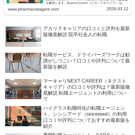
を解説します。Beyond Career（ビヨンドキャリア） は、
国内で展開されている IT・デジタル領域に強いハイクラス転
2026.03.12
www.pharmacistagent.com
職エージェント（人材紹介サービス） です。経験者向け・年
収アップ志向の転職に特化しており、単なる求人紹介ではな
く、 中長期的なキャリア設計（伴走型支援） を重視してい
ます
アカリクキャリアの口コミと評判を最新
版徹底解説 院卒社会人の転職
転職サービス、ドライバーズワークは勧
誘がしつこい？口コミや評判について最
新版を解説
マーキャリNEXT CAREER（ネクスト
キャリア）の口コミや評判は？最新版徹
底解説 転職エージェントの利用につい
て
ハイクラス転職特化の転職エージェン
ト、シンシアード（sincereed）の利用
口コミや評判についておすすめ最新版を
紹介