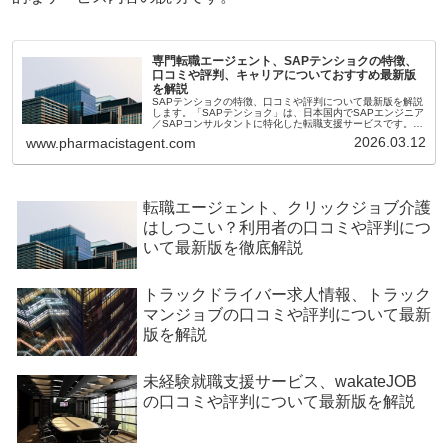
専門転職エージェント、SAPテンショクの特徴、
口コミや評判、キャリアについておすすめ最新版
を解説
SAPテンショクの特徴、口コミや評判について最新版を解説
します。「SAPテンショク」は、日本国内でSAPエンジニア
／SAPコンサルタントに特化した転職支援サービスです。一
般的な転職エージェントとは違い、SAPという基幹業務シス
2026.03.12
www.pharmacistagent.com
テム分野に専門特化している点が最大の特徴です。
転職エージェント、クリックジョブ介護
はしつこい？利用者の口コミや評判につ
いて最新版を徹底解説
トラックドライバー求人情報、トラック
マンジョブの口コミや評判について最新
版を解説
未経験就職支援サービス、wakateJOB
の口コミや評判について最新版を解説