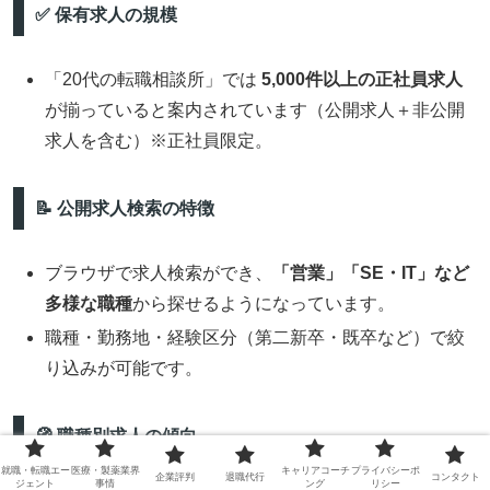
✅ 保有求人の規模
「20代の転職相談所」では
5,000件以上の正社員求人
が揃っていると案内されています（公開求人＋非公開
求人を含む）※正社員限定。
📝 公開求人検索の特徴
ブラウザで求人検索ができ、
「営業」「SE・IT」など
多様な職種
から探せるようになっています。
職種・勤務地・経験区分（第二新卒・既卒など）で絞
り込みが可能です。
🧭 職種別求人の傾向
就職・転職エー
医療・製薬業界
キャリアコーチ
プライバシーポ
企業評判
退職代行
コンタクト
ジェント
事情
ング
リシー