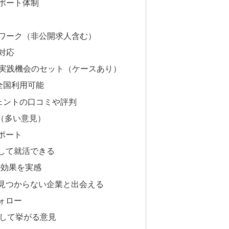
サポート体制
ットワーク（非公開求人含む）
の対応
習・実践機会のセット（ケースあり）
で全国利用可能
ージェントの口コミや評判
（多い意見）
サポート
心して就活できる
策の効果を実感
では見つからない企業と出会える
フォロー
として挙がる意見