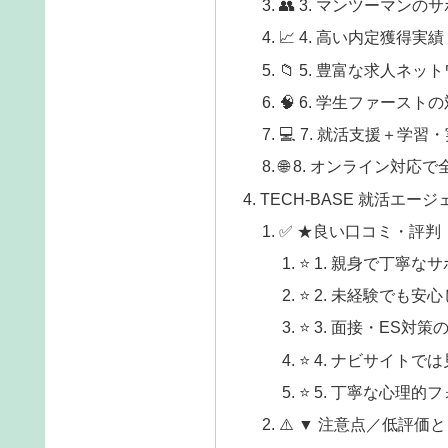
👥 3. マンツーマンの
📈 4. 高い内定獲得実績
📁 5. 豊富な求人ネ
🧠 6. 学生ファースト
💻 7. 就活支援＋学
🌐 8. オンライン対応
TECH-BASE 就活エ
✅ ★良い口コミ・評判
⭐ 1. 親身で丁寧な
⭐ 2. 未経験でも安
⭐ 3. 面接・ES対
⭐ 4. ナビサイト
⭐ 5. 丁寧な心理的
⚠️ ▼ 注意点／低評価