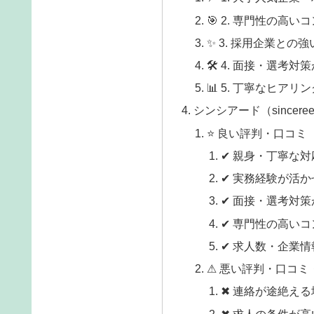
🎯 2. 専門性の高
✨ 3. 採用企業と
🛠 4. 面接・選考対
📊 5. 丁寧なヒア
シンシアード（sincer
⭐ 良い評判・口コミ
✔ 親身・丁寧な対
✔ 実務経験が活
✔ 面接・選考対
✔ 専門性の高い
✔ 求人数・企業
⚠ 悪い評判・口コミ
✖ 連絡が途絶え
✖ 求人の条件が