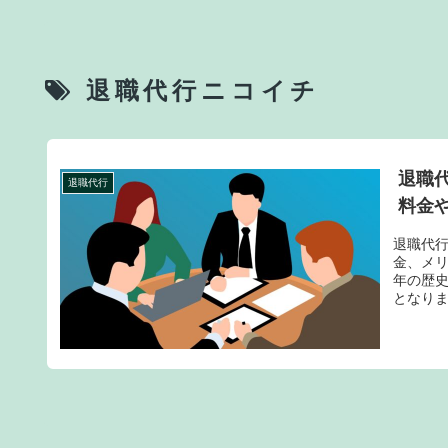
退職代行ニコイチ
退職
退職代行
料金
退職代
金、メリ
年の歴史
となり
す。