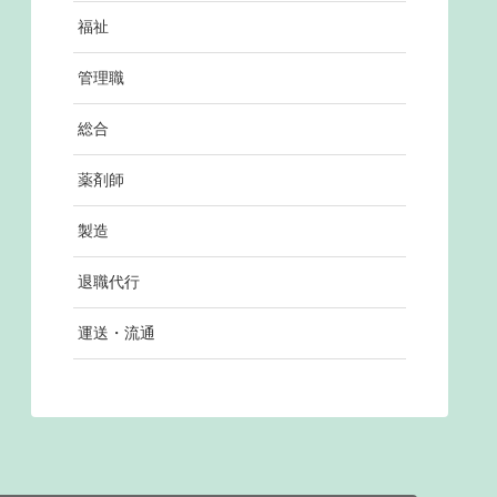
福祉
管理職
総合
薬剤師
製造
退職代行
運送・流通