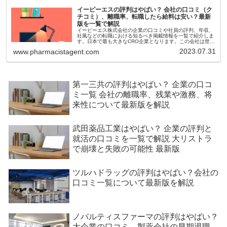
イーピーエスの評判はやばい？ 会社の口コミ（ク
チコミ）、離職率、転職したら給料は安い？最新
版を一覧で解説
イーピーエス株式会社の企業の口コミや社員の評判、年収、
社風などの転職における知るべき掲載情報を一覧で紹介しま
す。日本で最も大きなCRO企業となります。この会社は世界
的には完全に無名ですが、日本の中では最も力がある企業で
2023.07.31
www.pharmacistagent.com
す。そのためこの会社でキャリアを積んでいく方も多くいま
すので実態を説明していきます。
第一三共の評判はやばい？ 企業の口コ
ミ一覧 会社の離職率、残業や激務、将
来性について最新版を解説
武田薬品工業はやばい？ 企業の評判と
就活の口コミを一覧で解説 大リストラ
で崩壊と失敗の可能性 最新版
ツルハドラッグの評判はやばい？会社の
口コミ一覧について最新版を解説
ノバルティスファーマの評判はやばい？
大企業の口コミ、製薬会社の早期退職、