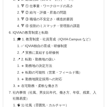
🔻 ① 仕事量・ワークロードの高さ
🔻 ② 給与・評価・昇進の問題
🔻 ③ 職場の不安定さ・構造的要因
🔻 ④ 役割のミスマッチ・管理面の課題
IQVIAの教育制度と転勤
🎓 1. 教育制度・社員育成（IQVIA Campus など）
✅ IQVIA独自の育成・研修制度
📍 実務に直結する研修例
📍 2. 転勤・勤務地の扱い
🔹 勤務地の決定方法
🔹 転勤の可能性（営業・フィールド職）
🔹 勤務地限定採用への対応
🔹 在宅勤務・柔軟な働き方
社内事情（社風、男女比年代、働き方、年収、残業、入
社難易度）
🧠 1) 社風（雰囲気・カルチャー）