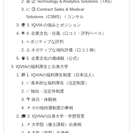
📊 ② Technology & Analytics Solutions（TAS）
📈 ③ Contract Sales & Medical
Solutions（CSMS） / コンサル
🌍 3. IQVIA の強みとポジション
🌟 4. 企業文化・社風（口コミ・評判ベース）
⭐ ポジティブな評判
⚠️ ネガティブな傾向評価（口コミ例）
🧠 5. 企業文化の価値観（公式）
IQVIAの福利厚生と出身大学
🎁 1. IQVIAの福利厚生制度（日本法人）
✅ 基本的な福利厚生（法定制度）
✅ 独自・法定外制度
🌴 休日・休暇例
📌 その他待遇制度の事例
🎓 2. IQVIAの出身大学・学歴背景
📌 大学院（修士課程）出身例
📌 大学（学部）出身例