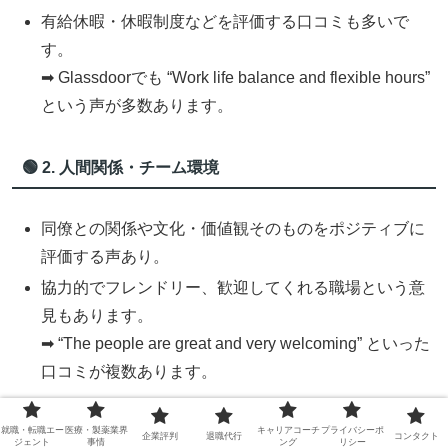
有給休暇・休暇制度などを評価する口コミも多いで
す。
➡ Glassdoorでも “Work life balance and flexible hours”
という声が多数あります。
🟢 2. 人間関係・チーム環境
同僚との関係や文化・価値観そのものをポジティブに
評価する声あり。
協力的でフレンドリー、歓迎してくれる職場という意
見もあります。
➡ “The people are great and very welcoming” といった
口コミが複数あります。
就職・転職エー
医療・製薬業界
キャリアコーチ
プライバシーポ
🟢 3. 学びや経験機会
企業評判
退職代行
コンタクト
ジェント
事情
ング
リシー