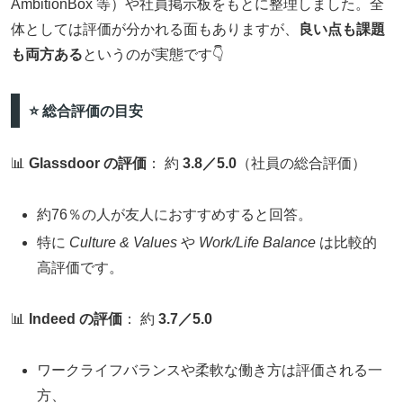
AmbitionBox 等）や社員掲示板をもとに整理しました。全
体としては評価が分かれる面もありますが、
良い点も課題
も両方ある
というのが実態です👇
⭐ 総合評価の目安
📊
Glassdoor の評価
： 約
3.8／5.0
（社員の総合評価）
約76％の人が友人におすすめすると回答。
特に
Culture & Values
や
Work/Life Balance
は比較的
高評価です。
📊
Indeed の評価
： 約
3.7／5.0
ワークライフバランスや柔軟な働き方は評価される一
方、