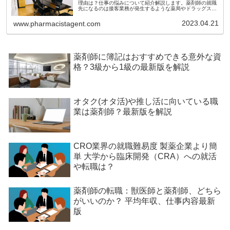
理由は？仕事の悩みについて紹介解説します。薬剤師の就職
先になるのは接客業務が発生するような薬局やドラッグスト
アなどがメインになります。実際に来店するお客さんと上か
ら目線でお話をすることも多いためか、客の中には薬剤師に
2023.04.21
www.pharmacistagent.com
不快感を感じる人も多いようです。なぜ薬剤師は上から目線
で接客をしてしまうのでしょうか。
薬剤師に簿記はおすすめできる意外な資
格？3級から1級の最新版を解説
オタク(オタ活)や推し活に向いている職
業は薬剤師？最新版を解説
CRO業界の就職難易度 製薬企業より簡
単 大学から臨床開発（CRA）への就活
や転職は？
薬剤師の転職：獣医師と薬剤師、どちら
がいいのか？ 平均年収、仕事内容最新
版