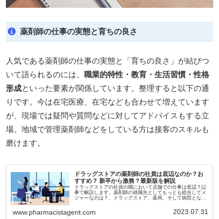
薬剤師の仕事の実態と育ちの良さ
人気である薬剤師の仕事の実態と「育ちの良さ」が結びつ
いて語られるのには、
職業的特性・教育・生活習慣・性格
形成
といった要素が関係しています。整理すると以下の通
りです。今は在宅医療、在宅なども合わせて増えています
が、現場では疑問や質問などに対してアドバイスもする立
場。地域で管理薬剤師などをしている方は接客のスキルも
磨けます。
ドラッグストアの薬剤師の社員は底辺なのか？お
すすめ？ 新卒から激務？最新版を解説
ドラッグストアの社員の職において店舗での仕事は底辺？記
事で解説します。薬剤師の就職先としてもっとも総合してメ
ジャーなのは？、ドラッグストア、薬局、そして病院となり
ます。そしてその中でもドラッグストアはとても激務でもあ
るため、底辺であるとも言われているのです。具体的にはど
2023.07.31
www.pharmacistagent.com
のようなところが底辺なのでしょうか？