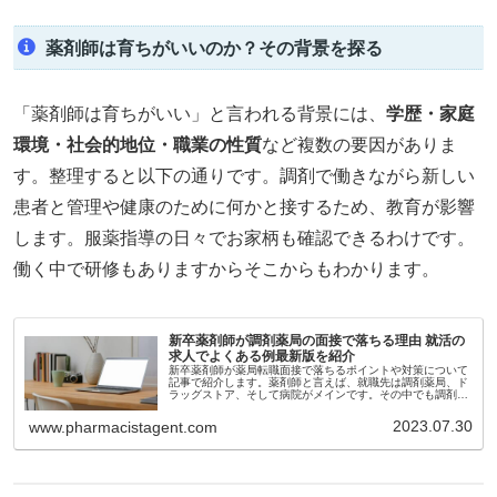
薬剤師は育ちがいいのか？その背景を探る
「薬剤師は育ちがいい」と言われる背景には、
学歴・家庭
環境・社会的地位・職業の性質
など複数の要因がありま
す。整理すると以下の通りです。調剤で働きながら新しい
患者と管理や健康のために何かと接するため、教育が影響
します。服薬指導の日々でお家柄も確認できるわけです。
働く中で研修もありますからそこからもわかります。
新卒薬剤師が調剤薬局の面接で落ちる理由 就活の
求人でよくある例最新版を紹介
新卒薬剤師が薬局転職面接で落ちるポイントや対策について
記事で紹介します。薬剤師と言えば、就職先は調剤薬局、ド
ラッグストア、そして病院がメインです。その中でも調剤薬
局の面接を受ける方はとても多いのですが、調剤薬局の場合
はそれほど難易度が高いわけではありません。それではなぜ
2023.07.30
www.pharmacistagent.com
面接で落とされてしまうのか、その理由をお伝えします。