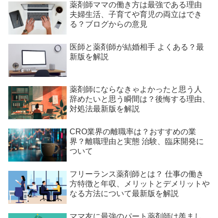
薬剤師ママの働き方は最強である理由
夫婦生活、子育てや育児の両立はでき
る？ブログからの意見
医師と薬剤師が結婚相手 よくある？最
新版を解説
薬剤師にならなきゃよかったと思う人
辞めたいと思う瞬間は？後悔する理由、
対処法最新版を解説
CRO業界の離職率は？おすすめの業
界？離職理由と実態 治験、臨床開発に
ついて
フリーランス薬剤師とは？ 仕事の働き
方特徴と年収、メリットとデメリットや
なる方法について最新版を解説
ママ友に最強のパート薬剤師は羨まし