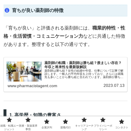
育ちが良い薬剤師の特徴
「育ちが良い」と評価される薬剤師には、
職業的特性・性
格・生活習慣・コミュニケーション力
などに共通した特徴
があります。整理すると以下の通りです。
薬剤師の転職：薬剤師は勝ち組？羨ましい存在？
年収と将来性を最新版解説
薬剤師は勝ち組？女性の結婚や年収、仕事について記事で解
説します。一般人の平均年収を上待っており、さらには就職
先も多いことから勝ち組と言われています。薬剤師が勝ち組
の時代と言われているのですが、それは本当なのでしょう
か？そして今後も未来はどうなっていくのでしょうか？
2023.07.13
www.pharmacistagent.com
1. 高学歴・知識の豊富さ
就職・転職エー
医療・製薬業界
キャリアコーチ
プライバシーポ
企業評判
退職代行
コンタクト
ジェント
事情
ング
リシー