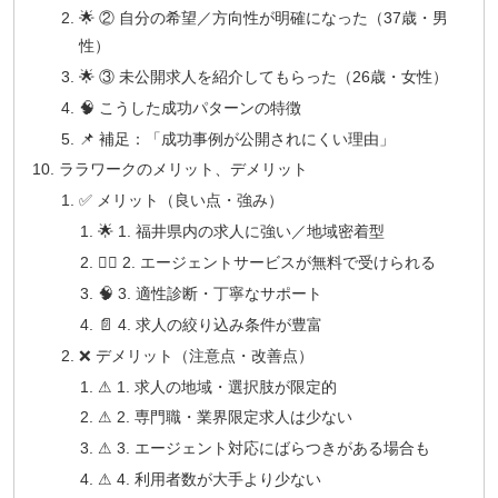
🌟 ② 自分の希望／方向性が明確になった（37歳・男
性）
🌟 ③ 未公開求人を紹介してもらった（26歳・女性）
🧠 こうした成功パターンの特徴
📌 補足：「成功事例が公開されにくい理由」
ララワークのメリット、デメリット
✅ メリット（良い点・強み）
🌟 1. 福井県内の求人に強い／地域密着型
🙋‍♂️ 2. エージェントサービスが無料で受けられる
🧠 3. 適性診断・丁寧なサポート
📄 4. 求人の絞り込み条件が豊富
❌ デメリット（注意点・改善点）
⚠ 1. 求人の地域・選択肢が限定的
⚠ 2. 専門職・業界限定求人は少ない
⚠ 3. エージェント対応にばらつきがある場合も
⚠ 4. 利用者数が大手より少ない