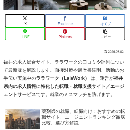
X
Facebook
はてブ
LINE
Pinterest
コピー
2026.07.02
福井の求人総合サイト、ララワークの口コミや評判につい
て最新版を解説します。面接対策や履歴書添削、活動のお
手伝い実施中の
ララワーク（LalaWork）
は、運営が
福井
県内の求人情報に特化した転職・就職支援サイト／エージ
ェントサービス
です。就業のミスマッチを防げます。
薬剤師の就職、転職向け：おすすめの転
職サイト、エージェントランキング徹底
比較、選び方解説