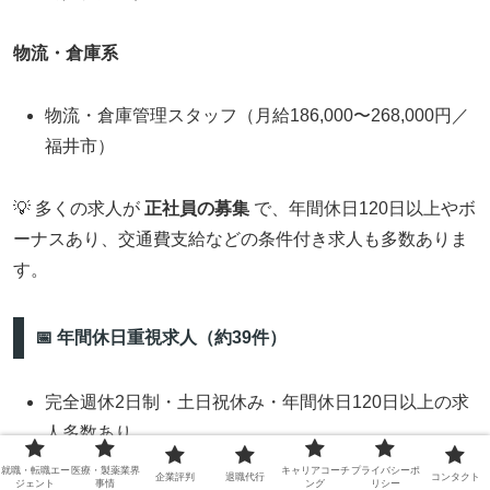
物流・倉庫系
物流・倉庫管理スタッフ（月給186,000〜268,000円／
福井市）
💡 多くの求人が
正社員の募集
で、年間休日120日以上やボ
ーナスあり、交通費支給などの条件付き求人も多数ありま
す。
📅 年間休日重視求人（約39件）
完全週休2日制・土日祝休み・年間休日120日以上の求
人多数あり
営業・企画、販売系、携帯ショップスタッフなどが該
就職・転職エー
医療・製薬業界
キャリアコーチ
プライバシーポ
企業評判
退職代行
コンタクト
ジェント
事情
ング
リシー