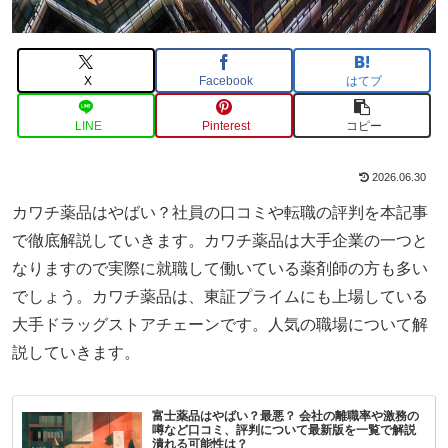
X
Facebook
はてブ
LINE
Pinterest
コピー
2026.06.30
カワチ薬品はやばい？社員の口コミや転職の評判を本記事
で徹底解説していきます。カワチ薬品は大手企業の一つと
なりますので実際に就職して働いている薬剤師の方も多い
でしょう。カワチ薬品は、東証プライムにも上場している
大手ドラッグストアチェーンです。人気の職場について解
説していきます。
富士薬品はやばい？最悪？ 会社の離職率や激務の
噂など口コミ、評判について最新版を一覧で解説
潰れる可能性は？