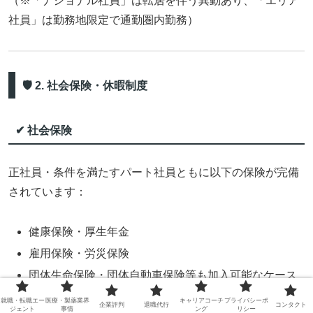
（※「ナショナル社員」は転居を伴う異動あり、「エリア
社員」は勤務地限定で通勤圏内勤務）
🛡 2. 社会保険・休暇制度
✔ 社会保険
正社員・条件を満たすパート社員ともに以下の保険が完備
されています：
健康保険・厚生年金
雇用保険・労災保険
団体生命保険・団体自動車保険等も加入可能なケース
あり
就職・転職エー
医療・製薬業界
キャリアコーチ
プライバシーポ
企業評判
退職代行
コンタクト
ジェント
事情
ング
リシー