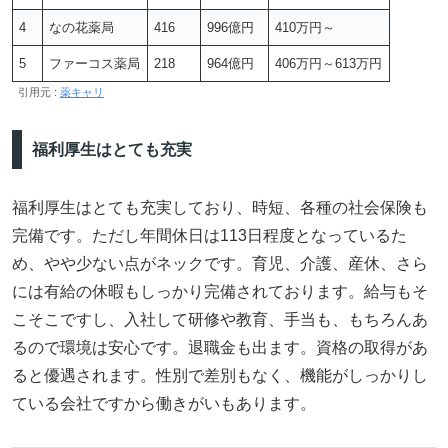
4
なの花薬局
416
996億円
410万円～
5
ファーコス薬局
218
964億円
406万円～613万円
引用元 :
薬キャリ
福利厚生はとても充実
福利厚生はとても充実しており、時短、各種の社会保険も
完備です。ただし年間休日は113日程度となっているた
め、やや少ない点がネックです。育児、介護、産休、さら
には有給の休暇もしっかり完備されております。給与もそ
こそこですし、入社して研修や教育、手当も、もちろんあ
るので環境は安心です。退職金も出ます。資格の取得があ
ると優遇されます。性別で差別もなく、機能がしっかりし
ている会社ですから働きがいもあります。