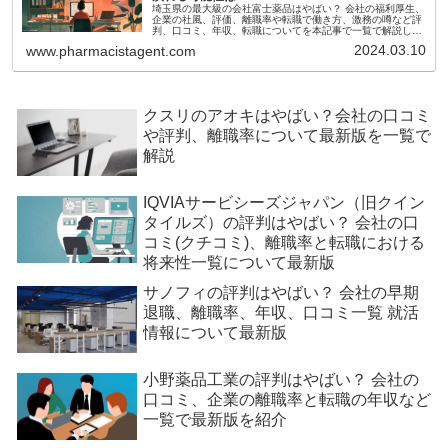
埼玉県の最大級の会社富士薬品はやばい？ 会社の福利厚生、
企業の社風、評価、離職率や転職で働き方、激務の噂など評
判、口コミ、年収、転職についてを本記事で一覧で解説して
いきます。複合型医薬品企業にあたるこの会社では多数の薬
2024.03.10
www.pharmacistagent.com
剤師が就業しております。富士薬品の評判についてインター
ネットで検索するとやばいというキーワードがやたらヒット
しますがこれは本当なのでしょうか？
クスリのアオキはやばい？会社の口コミ
や評判、離職率について最新版を一覧で
解説
IQVIAサービシーズジャパン（旧クイン
タイルズ）の評判はやばい？ 会社の口
コミ(クチコミ)、離職率と転職における
将来性一覧について最新版
サノフィの評判はやばい？ 会社の早期
退職、離職率、年収、口コミ一覧 就活
情報について最新版
小野薬品工業の評判はやばい？ 会社の
口コミ、企業の離職率と転職の年収など
一覧で最新版を紹介