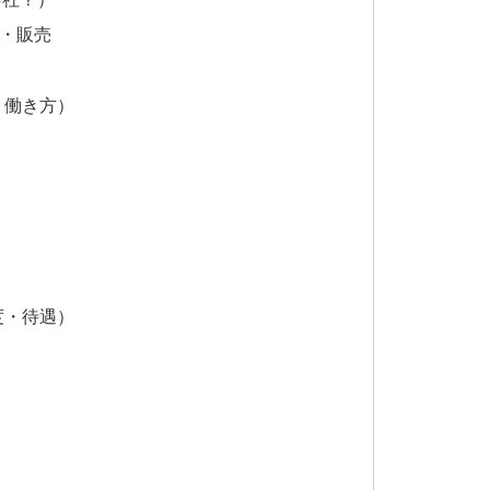
造・販売
観・働き方）
制度・待遇）