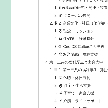
🧪 医薬品の研究・開発・製
🌍 グローバル展開
🧠 2. 企業文化・社風（価値
🌟 理念・ミッション
👥 価値観・行動指針
🌐 “One DS Culture” の浸透
🧑‍🤝‍🧑 協働・成長支援
第一三共の福利厚生と出身大学
🏢 1. 第一三共の福利厚生（
📅 休暇・休日制度
🏠 住宅・生活支援
👶 子育て・家庭支援
👵 介護・ライフサポート