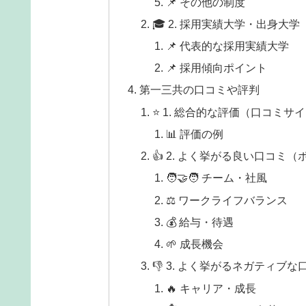
📌 その他の制度
🎓 2. 採用実績大学・出身大
📌 代表的な採用実績大学
📌 採用傾向ポイント
第一三共の口コミや評判
⭐️ 1. 総合的な評価（口コミサ
📊 評価の例
👍 2. よく挙がる良い口コミ
🧑‍🤝‍🧑 チーム・社風
⚖️ ワークライフバランス
💰 給与・待遇
🌱 成長機会
👎 3. よく挙がるネガティ
🔥 キャリア・成長