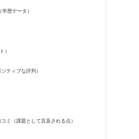
学（学歴データ）
イト）
（ポジティブな評判）
ブな口コミ（課題として言及される点）