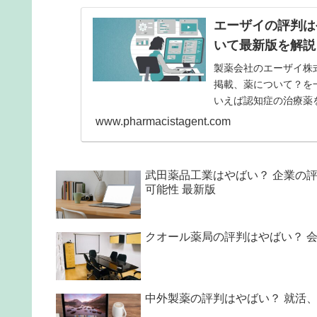
エーザイの評判は
いて最新版を解説
製薬会社のエーザイ株
掲載、薬について？を
いえば認知症の治療薬
上順位は、内資系製薬
www.pharmacistagent.com
激務で辛いことも多い
武田薬品工業はやばい？ 企業の
可能性 最新版
クオール薬局の評判はやばい？ 
中外製薬の評判はやばい？ 就活