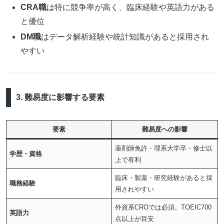
CRA職
は特に競争率が高く、臨床経験や英語力がある
と優位
DM職
はデータ解析経験や統計知識があると採用され
やすい
3. 難易度に影響する要素
要素
難易度への影響
薬剤師免許・理系大学卒・修士以
学歴・資格
上で有利
臨床・製薬・研究経験があると採
職務経験
用されやすい
外資系CROでは必須。TOEIC700
英語力
点以上が目安