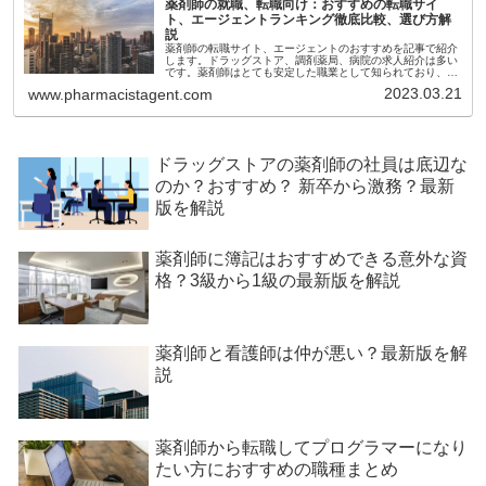
薬剤師の就職、転職向け：おすすめの転職サイ
ト、エージェントランキング徹底比較、選び方解
説
薬剤師の転職サイト、エージェントのおすすめを記事で紹介
します。ドラッグストア、調剤薬局、病院の求人紹介は多い
です。薬剤師はとても安定した職業として知られており、パ
ートや派遣で働いたとしてもかなりの高時給で就業すること
2023.03.21
www.pharmacistagent.com
ができます。薬剤師の場合は転職もあまり困ることはないか
もしれませんが、取り扱っている求人サイトが少ないのがネ
ックです。それではどのような求人サイトがあるのかを紹介
していきます。
ドラッグストアの薬剤師の社員は底辺な
のか？おすすめ？ 新卒から激務？最新
版を解説
薬剤師に簿記はおすすめできる意外な資
格？3級から1級の最新版を解説
薬剤師と看護師は仲が悪い？最新版を解
説
薬剤師から転職してプログラマーになり
たい方におすすめの職種まとめ