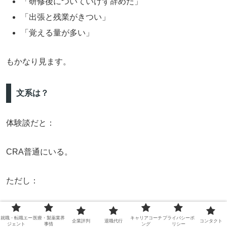
「研修後についていけず辞めた」
「出張と残業がきつい」
「覚える量が多い」
もかなり見ます。
文系は？
体験談だと：
CRA普通にいる。
ただし：
医療勉強必須
就職・転職エー
医療・製薬業界
キャリアコーチ
プライバシーポ
企業評判
退職代行
コンタクト
最初かなり苦労
ジェント
事情
ング
リシー