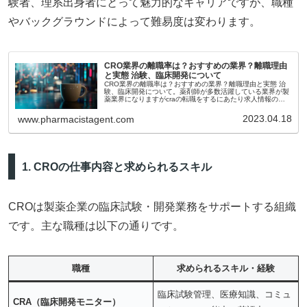
験者、理系出身者にとって魅力的なキャリアですが、職種
やバックグラウンドによって難易度は変わります。
CRO業界の離職率は？おすすめの業界？離職理由
と実態 治験、臨床開発について
CRO業界の離職率は？おすすめの業界？離職理由と実態 治
験、臨床開発について。薬剤師が多数活躍している業界が製
薬業界になりますがcraの転職をするにあたり求人情報のな
かで離職は気になります。その製薬業界の中でもCRO企業は
そこそこ入社しやすいため、未経験でも挑戦しやすいことで
2023.04.18
www.pharmacistagent.com
知られています。しかしCRO企業は離職率を低く発表してい
るのです。これにはどのような裏があるのでしょうか。
1. CROの仕事内容と求められるスキル
CROは製薬企業の臨床試験・開発業務をサポートする組織
です。主な職種は以下の通りです。
職種
求められるスキル・経験
臨床試験管理、医療知識、コミュ
CRA（臨床開発モニター）